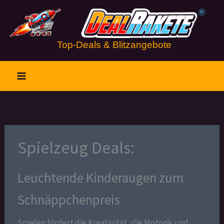
Zum
Inhalt
springen
Top-Deals & Blitzangebote
Spielzeug Deals:
Leuchtende Kinderaugen zum
Schnäppchenpreis
Spielen fördert die Kreativität, die Motorik und