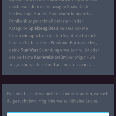
macht vor allem eines: riesigen Spaß. Doch
hochwertige Marken-Spielwaren können das
Familienbudget schnell belasten. In der
Kategorie
Spielzeug Deals
bei DealRakete
filtern wir täglich die besten Angebote für dich
heraus. Ob du seltene
Pokémon-Karten
suchst,
deine
Star Wars
Sammlung erweitern willst oder
das perfekte
Karnevalskostüm
benötigst – wir
zeigen dir, wo du aktuell am meisten sparst.
Es scheint, als ob wir nicht das finden konnten, wonach
du gesucht hast. Möglicherweise hilft eine Suche.
Suchen