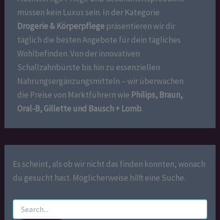
müssen kein Luxus sein. In der Kategorie
Drogerie & Körperpflege
präsentieren wir dir
täglich die besten Angebote für dein tägliches
Wohlbefinden. Von der innovativen
Schallzahnbürste bis hin zu essenziellen
Nahrungsergänzungsmitteln – wir überwachen
die Preise von Marktführern wie
Philips, Braun,
Oral-B, Gillette und Bausch + Lomb
.
Es scheint, als ob wir nicht das finden konnten, wonach
du gesucht hast. Möglicherweise hilft eine Suche.
Suchen
nach: